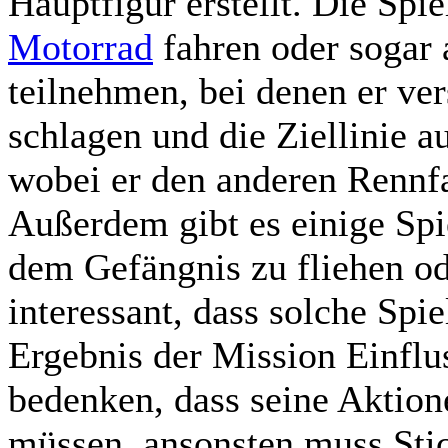
Hauptfigur erstellt. Die Sp
Motorrad
fahren oder sogar 
teilnehmen, bei denen er ver
schlagen und die Ziellinie a
wobei er den anderen Rennfa
Außerdem gibt es einige Spi
dem Gefängnis zu fliehen o
interessant, dass solche Spi
Ergebnis der Mission Einflu
bedenken, dass seine Aktion
müssen, ansonsten muss Sti