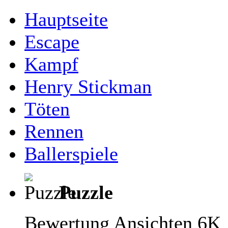
Hauptseite
Escape
Kampf
Henry Stickman
Töten
Rennen
Ballerspiele
Puzzle
Bewertung
Ansichten 6K