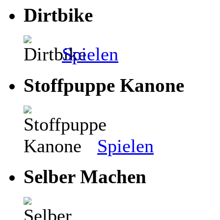
Dirtbike
Spielen
Stoffpuppe Kanone
Spielen
Selber Machen