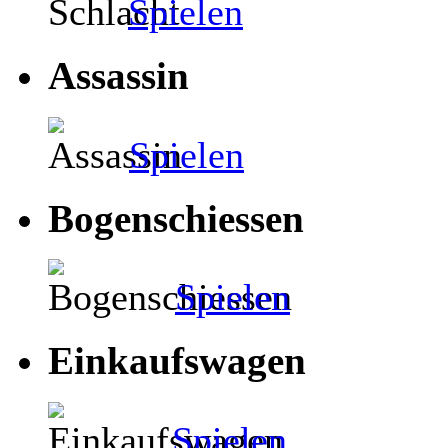
Spielen
Assassin
Spielen
Bogenschiessen
Spielen
Einkaufswagen
Spielen