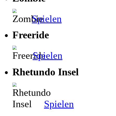
Spielen
Freeride
Spielen
Rhetundo Insel
Spielen