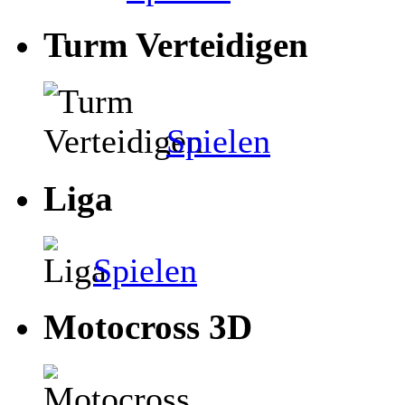
Turm Verteidigen
Spielen
Liga
Spielen
Motocross 3D