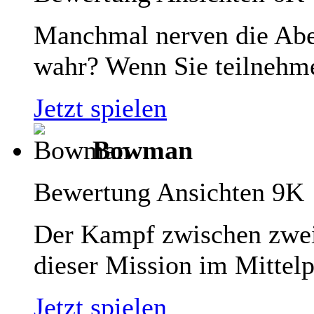
Manchmal nerven die Aben
wahr? Wenn Sie teilnehme
Jetzt spielen
Bowman
Bewertung
Ansichten 9K
Der Kampf zwischen zwei 
dieser Mission im Mittelp
Jetzt spielen