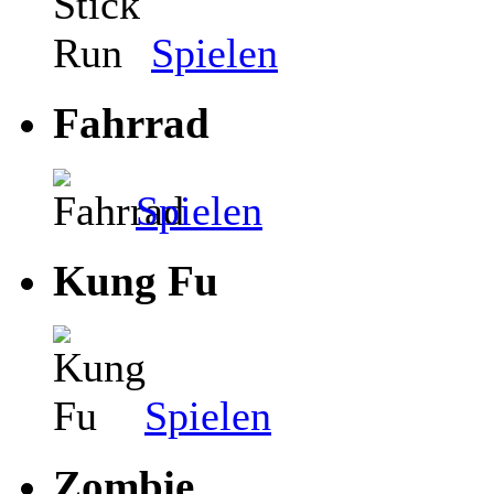
Spielen
Fahrrad
Spielen
Kung Fu
Spielen
Zombie