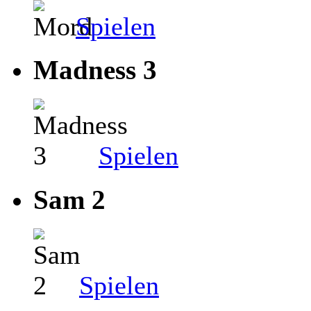
Spielen
Madness 3
Spielen
Sam 2
Spielen