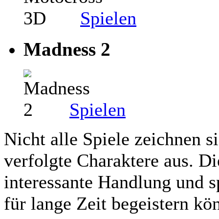
Spielen
Madness 2
Spielen
Nicht alle Spiele zeichnen s
verfolgte Charaktere aus. Di
interessante Handlung und s
für lange Zeit begeistern kö