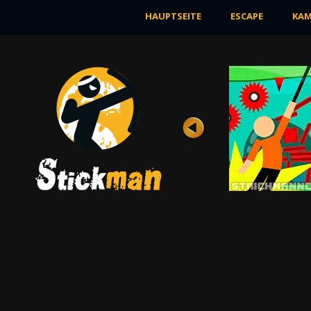
HAUPTSEITE
ESCAPE
KAM
2 SPIELER
Bewertung
Ansichten 9K
Dieses Online-Spiel gibt Ihnen die
Möglichkeit zu wissen, wer besser spielt. Sie
...
JETZT SPIELEN