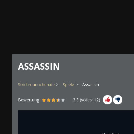
ASSASSIN
Strichmannchen.de
Spiele
Assassin
Bewertung
3.3
(votes:
12
)