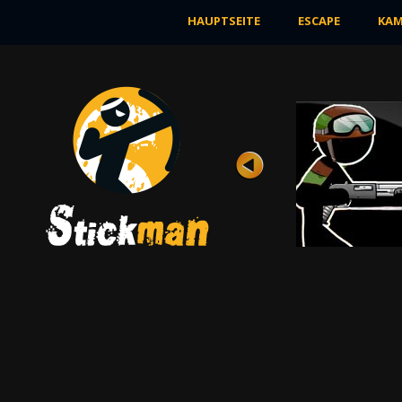
HAUPTSEITE
ESCAPE
KAM
BOWMAN
Bewertung
Ansichten 9K
Der Kampf zwischen zwei kleinen
Strichmännchen steht bei dieser Mission im
Mittelpunkt ...
JETZT SPIELEN