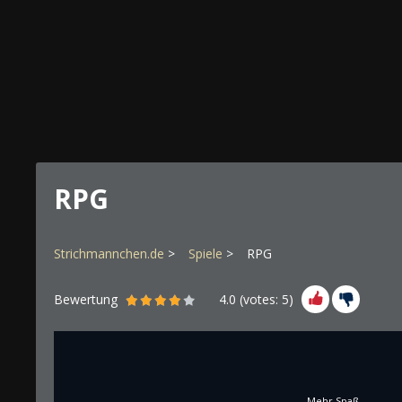
RPG
Strichmannchen.de
Spiele
RPG
Bewertung
4.0
(votes:
5
)
Mehr Spaß