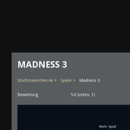
MADNESS 3
Strichmannchen.de
Spiele
Madness 3
Bewertung
5.0
(votes:
1
)
Mehr Spaß