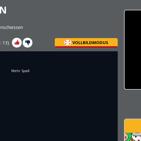
EN
nschiessen
s:
13
)
VOLLBILDMODUS
Mehr Spaß