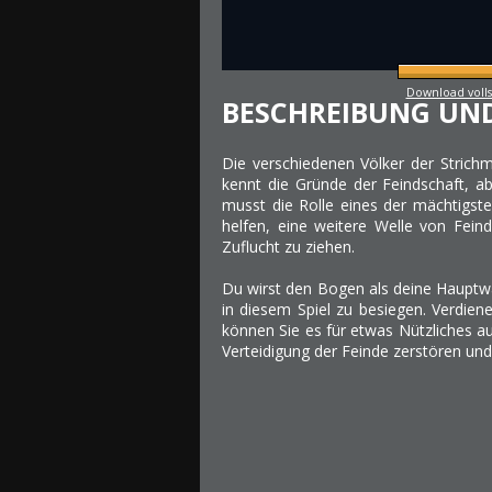
Download volls
BESCHREIBUNG UN
Die verschiedenen Völker der Stric
kennt die Gründe der Feindschaft, ab
musst die Rolle eines der mächtigst
helfen, eine weitere Welle von Fein
Zuflucht zu ziehen.
Du wirst den Bogen als deine Hauptw
in diesem Spiel zu besiegen. Verdien
können Sie es für etwas Nützliches au
Verteidigung der Feinde zerstören u