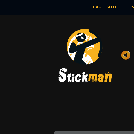
HAUPTSEITE
E
BMX
Bewertung
Ansichten 7K
Stickman fährt gerne sein Lieblingsrad in
einer Einsamkeit. Während solcher Fahr
...
JETZT SPIELEN