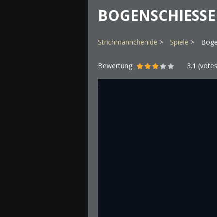
BOGENSCHIESS
Strichmannchen.de
Spiele
Boge
Bewertung
3.1
(vote