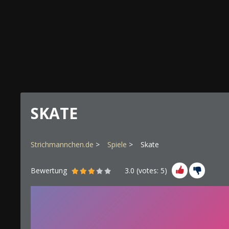
SKATE
Strichmannchen.de
Spiele
Skate
Bewertung
3.0
(votes:
5
)