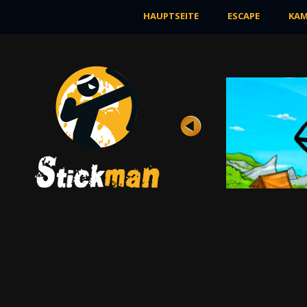
HAUPTSEITE
ESCAPE
KAM
EINKAUFSWAGEN
Bewertung
Ansichten 11K
Die Einkaufswagen können ein
ausgezeichnetes Transportmittel sein.
Vertraue nicht?...
JETZT SPIELEN