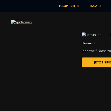
HAUPTSEITE
ESCAPE
ABENTEUER
Bewertung
Ansichten 7K
In diesem Spiel wartet ein hartes Abenteuer
Bewertung
auf den tapferen Stickman. Er muss seinen
...
Jeder weiß, dass zu
JETZT SPIELEN
JETZT SPI