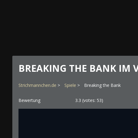
BREAKING THE BANK IM
Strichmannchen.de
Spiele
Breaking the Bank
Bewertung
3.3
(votes:
53
)