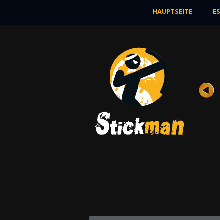
HAUPTSEITE
E
SAM 2
Bewertung
Ansichten 6K
Henry Stickman setzt die Mission fort, di
im Sam-Spiel begonnen hat. Aber der ...
JETZT SPIELEN