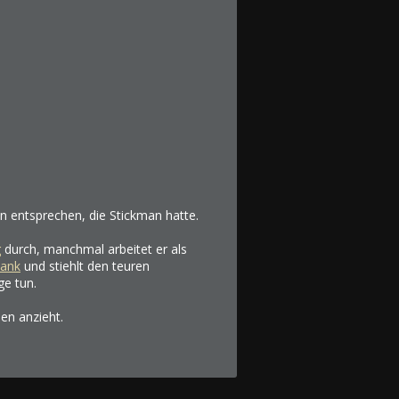
n entsprechen, die Stickman hatte.
g
durch, manchmal arbeitet er als
Bank
und stiehlt den teuren
e tun.
en anzieht.