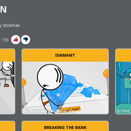
AN
y Stickman
s:
10
)
DIAMANT
BREAKING THE BANK