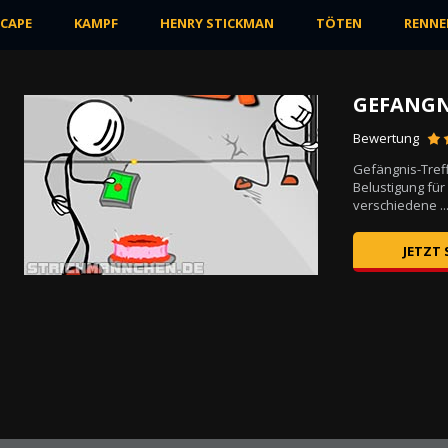
SCAPE
KAMPF
HENRY STICKMAN
TÖTEN
RENNE
GEFANG
Bewertung
Gefängnis-Treff
e er
Belustigung für
verschiedene ..
JETZT 