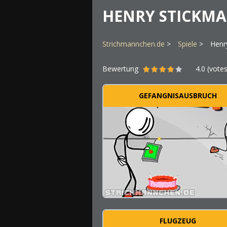
HENRY STICKM
Strichmannchen.de
Spiele
Henr
Bewertung
4.0
(vote
GEFANGNISAUSBRUCH
FLUGZEUG