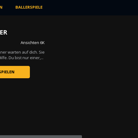
N
BALLERSPIELE
KER
SCHLOSS
Ansichten 6K
Bewertung
Ansichten 7K
ner warten auf dich. Sie
lfe. Du bist nur einer,...
Wenn der Feind versucht, alles zu zerstören, 
SPIELEN
JETZT SPIELEN