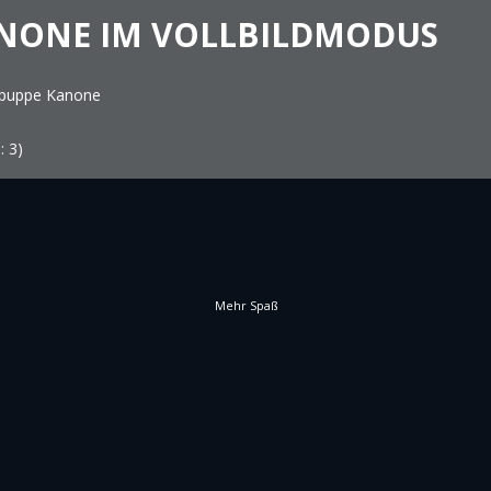
ANONE IM VOLLBILDMODUS
fpuppe Kanone
s:
3
)
Mehr Spaß