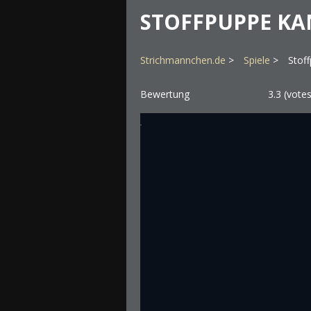
STOFFPUPPE K
Strichmannchen.de
Spiele
Stof
Bewertung
3.3
(vote