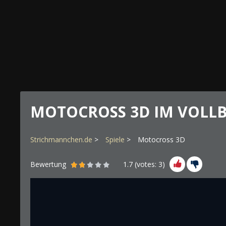
MOTOCROSS 3D IM VOLL
Strichmannchen.de
Spiele
Motocross 3D
Bewertung
1.7
(votes:
3
)