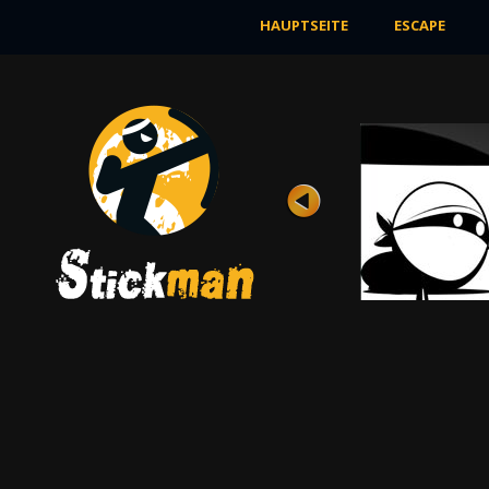
HAUPTSEITE
ESCAPE
ABENTEUER
Bewertung
Ansichten 7K
In diesem Spiel wartet ein hartes Abenteuer
auf den tapferen Stickman. Er muss seinen
...
JETZT SPIELEN