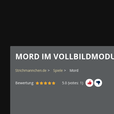
MORD IM VOLLBILDMOD
Strichmannchen.de
Spiele
Mord
Bewertung
5.0
(votes:
1
)