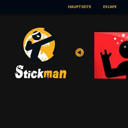
HAUPTSEITE
ESCAPE
BOGENSCHIESSEN
Bewertung
Ansichten 8K
Die verschiedenen Völker der
Strichmännchen kämpfen schon lange
gegeneinander....
JETZT SPIELEN