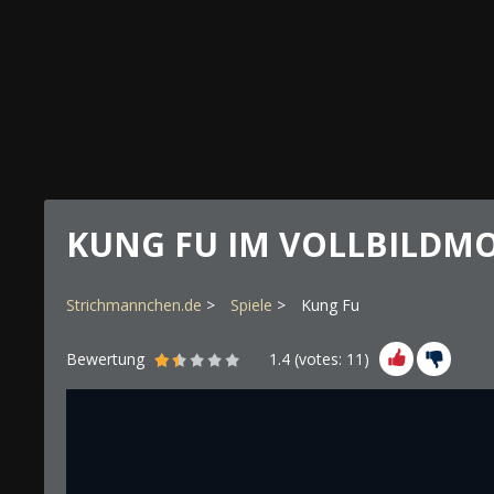
KUNG FU IM VOLLBILDM
Strichmannchen.de
Spiele
Kung Fu
Bewertung
1.4
(votes:
11
)