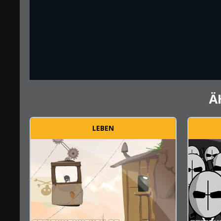
Ä
LEBEN