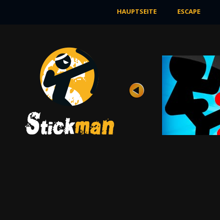
HAUPTSEITE
ESCAPE
SAM 2
Bewertung
Ansichten 6K
Henry Stickman setzt die Mission fort, die er
im Sam-Spiel begonnen hat. Aber der ...
JETZT SPIELEN