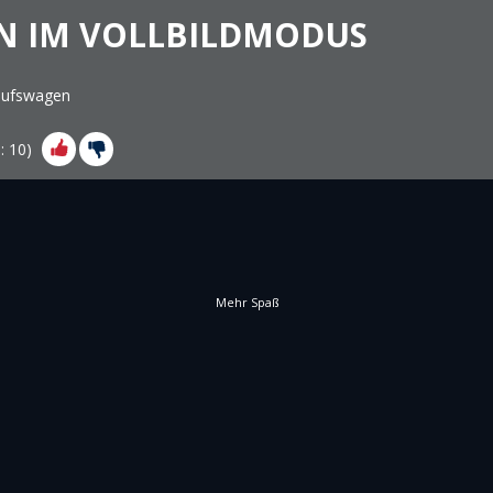
N IM VOLLBILDMODUS
aufswagen
s:
10
)
Mehr Spaß