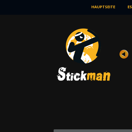
HAUPTSEITE
E
KRIEG
Bewertung
Ansichten 11K
Die Welt namens Inamorata leidet. Die
Nationen, die dort leben, kämpfen um ei
...
JETZT SPIELEN