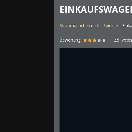
EINKAUFSWAGE
Strichmannchen.de
Spiele
Eink
Bewertung
2.5
(vote