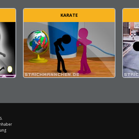
KARATE
6.
Inhaber
rung