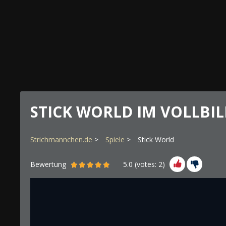
STICK WORLD IM VOLLB
Strichmannchen.de
Spiele
Stick World
Bewertung
5.0
(votes:
2
)