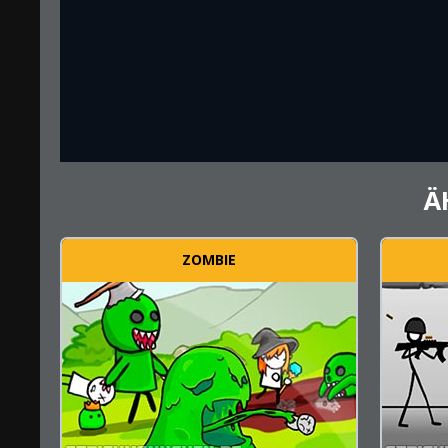
Ä
ZOMBIE