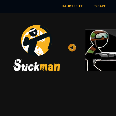
HAUPTSEITE
ESCAPE
BLUT
Bewertung
Ansichten 12K
Stickman wurde zur speziellen
Trainingsbasis geschickt, wo er seine
Kampfkünste ...
JETZT SPIELEN