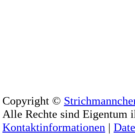
Copyright ©
Strichmannche
Alle Rechte sind Eigentum i
Kontaktinformationen
|
Date