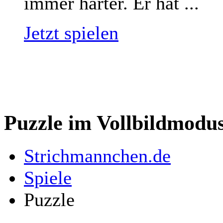
immer härter. Er hat ...
Jetzt spielen
Puzzle im Vollbildmodu
Strichmannchen.de
Spiele
Puzzle