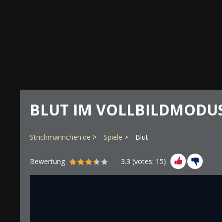
BLUT IM VOLLBILDMODU
Strichmannchen.de
Spiele
Blut
Bewertung
3.3
(votes:
15
)