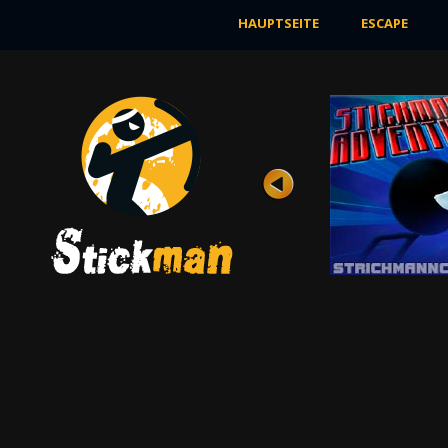
HAUPTSEITE
ESCAPE
KAMPFEN
Bewertung
Ansichten 7K
In diesem Spiel wirst du die seltsame Welt
sehen, in der die schwarzen
Strichmännchen ...
JETZT SPIELEN