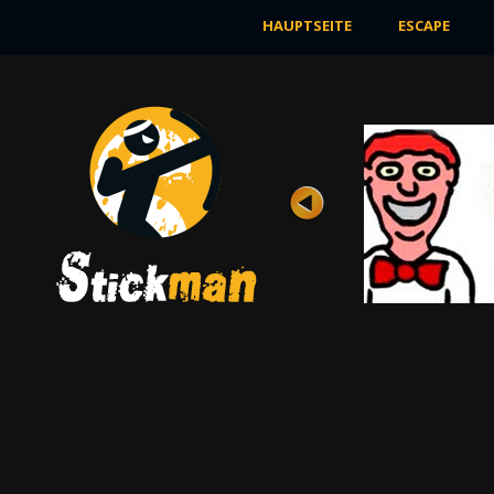
HAUPTSEITE
ESCAPE
ZOMBIE
Bewertung
Ansichten 7K
Agent Stickman hat die neue Mission, die
wie immer voller Gefahren ist. Er muss ...
JETZT SPIELEN