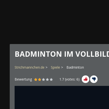
BADMINTON IM VOLLBI
Strichmannchen.de
Spiele
Badminton
Bewertung
1.7
(votes:
6
)