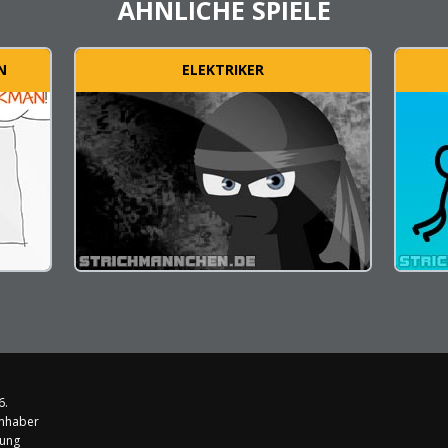
ÄHNLICHE SPIELE
N
ELEKTRIKER
6.
Inhaber
rung