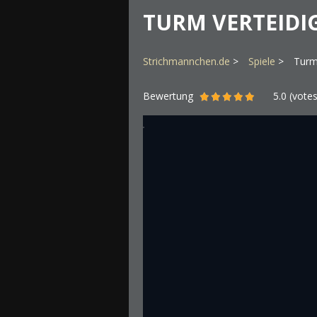
TURM VERTEIDI
Strichmannchen.de
Spiele
Turm
Bewertung
5.0
(vote