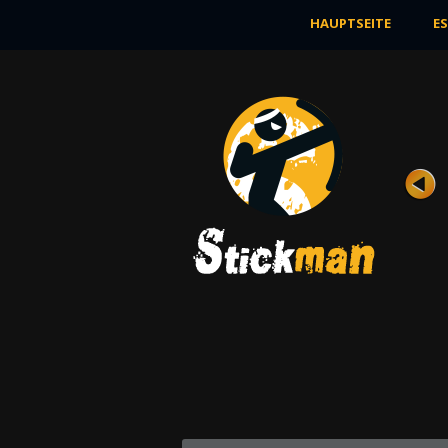
HAUPTSEITE
E
BREAKING THE BANK
Bewertung
Ansichten 13K
Nach Stickman den ehrfürchtigen brillan
Diamanten bekommt, hat er beschlossen,
JETZT SPIELEN