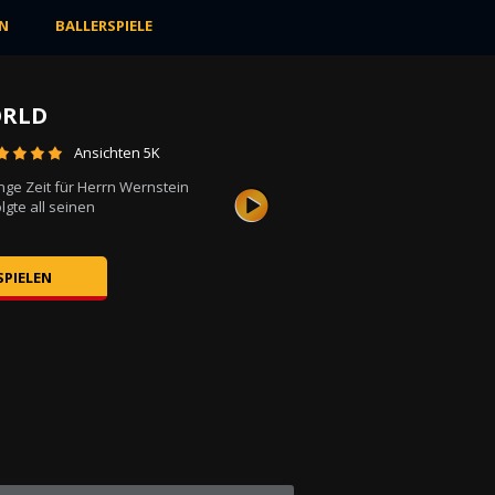
N
BALLERSPIELE
ORLD
Ansichten 5K
nge Zeit für Herrn Wernstein
olgte all seinen
SPIELEN