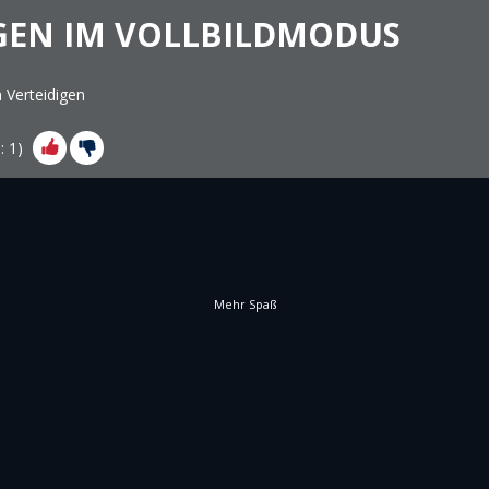
GEN IM VOLLBILDMODUS
 Verteidigen
s:
1
)
Mehr Spaß