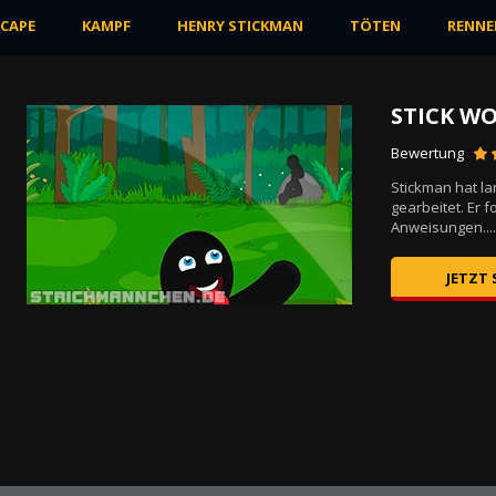
SCAPE
KAMPF
HENRY STICKMAN
TÖTEN
RENNE
STICK W
Bewertung
Stickman hat la
ten
gearbeitet. Er f
...
Anweisungen....
JETZT 